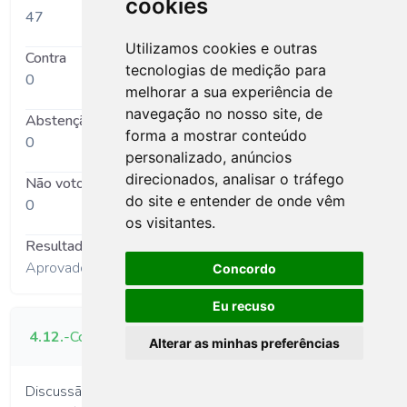
cookies
47
Utilizamos cookies e outras
Contra
tecnologias de medição para
0
melhorar a sua experiência de
navegação no nosso site, de
Abstenção
forma a mostrar conteúdo
0
personalizado, anúncios
direcionados, analisar o tráfego
Não votou
do site e entender de onde vêm
0
os visitantes.
Resultado
Aprovado por unanimidade
Concordo
Eu recuso
4.12.
-
Contrato-Programa 2025, Águas de Gaia
Alterar as minhas preferências
Discussão e Votação da Proposta da Câmara Municipal,